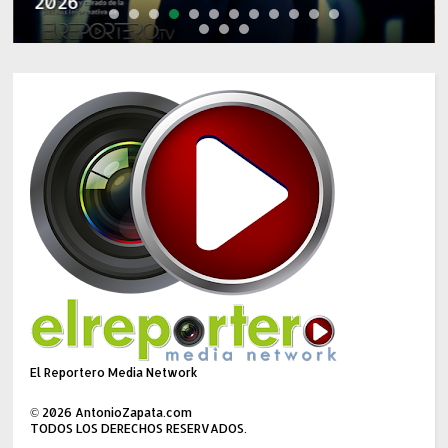
2026
2026
El Reportero Media Network
©
2026
AntonioZapata.com
TODOS LOS DERECHOS RESERVADOS.