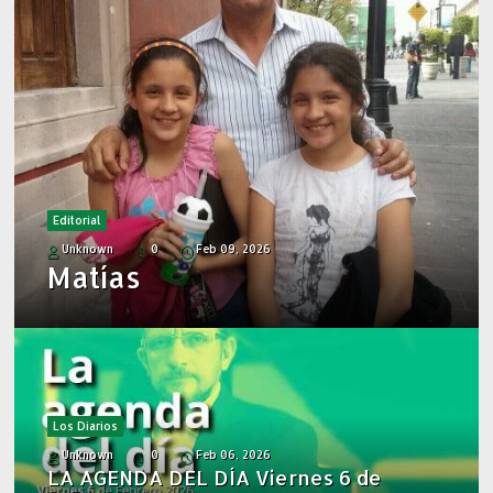
Editorial
Unknown
0
Feb 09, 2026
Matías
Los Diarios
Unknown
0
Feb 06, 2026
LA AGENDA DEL DÍA Viernes 6 de