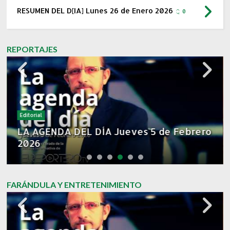
RESUMEN DEL D[IA] Lunes 26 de Enero 2026
0
REPORTAJES
Editorial
Los Diarios
LA AGENDA DEL DÍA Jueves 5 de Febrero
RESUMEN DEL D[IA] Martes 27 de Enero
2026
2026
FARÁNDULA Y ENTRETENIMIENTO