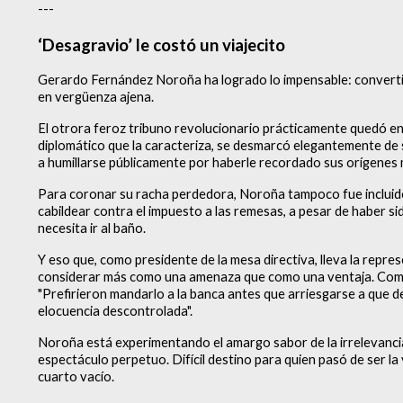
---
‘Desagravio’ le costó un viajecito
Gerardo Fernández Noroña ha logrado lo impensable: convertirs
en vergüenza ajena.
El otrora feroz tribuno revolucionario prácticamente quedó en
diplomático que la caracteriza, se desmarcó elegantemente de 
a humillarse públicamente por haberle recordado sus orígenes
Para coronar su racha perdedora, Noroña tampoco fue incluido
cabildear contra el impuesto a las remesas, a pesar de haber si
necesita ir al baño.
Y eso que, como presidente de la mesa directiva, lleva la repr
considerar más como una amenaza que como una ventaja. Com
"Prefirieron mandarlo a la banca antes que arriesgarse a que 
elocuencia descontrolada".
Noroña está experimentando el amargo sabor de la irrelevancia,
espectáculo perpetuo. Difícil destino para quien pasó de ser la 
cuarto vacío.