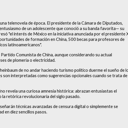
 una telenovela de época. El presidente de la Cámara de Diputados,
l entusiasmo de un adolescente que conoció a su banda favorita— su
só "el interés de México en la iniciativa anunciada por el presidente X
 oportunidades de formación en China, 500 becas para profesores de
ticos latinoamericanos".
 el Partido Comunista de China, aunque considerando su actual
ses de plomería o electricidad.
Sheinbaum de no andar haciendo turismo político duerme el sueño de l
bras son interpretadas como sugerencias opcionales cuando se trata de
ino revela una curiosa amnesia histórica: abrazan entusiastas el
 la retórica revolucionaria del siglo pasado.
nseñarán técnicas avanzadas de censura digital o simplemente se
ad en diez sencillos pasos.