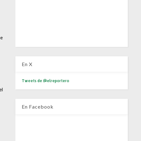
te
En X
Tweets de @elreportero
el
En Facebook