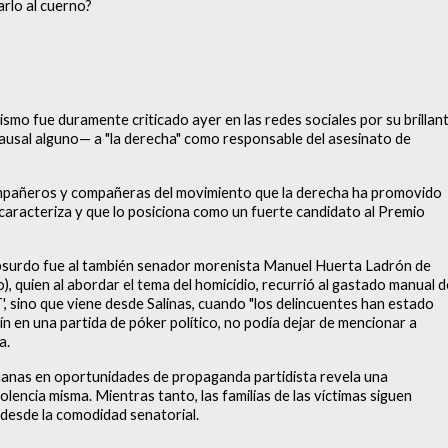
rlo al cuerno?
mo fue duramente criticado ayer en las redes sociales por su brillan
causal alguno— a "la derecha" como responsable del asesinato de
mpañeros y compañeras del movimiento que la derecha ha promovido
 caracteriza y que lo posiciona como un fuerte candidato al Premio
 absurdo fue al también senador morenista Manuel Huerta Ladrón de
 quien al abordar el tema del homicidio, recurrió al gastado manual d
4T', sino que viene desde Salinas, cuando "los delincuentes han estado
ín en una partida de póker político, no podía dejar de mencionar a
ta.
umanas en oportunidades de propaganda partidista revela una
lencia misma. Mientras tanto, las familias de las víctimas siguen
 desde la comodidad senatorial.