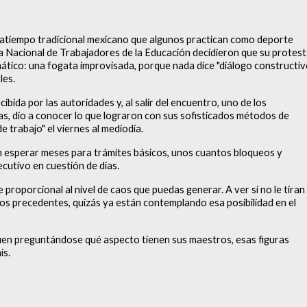
asatiempo tradicional mexicano que algunos practican como deporte
a Nacional de Trabajadores de la Educación decidieron que su protes
tico: una fogata improvisada, porque nada dice "diálogo constructiv
les.
ida por las autoridades y, al salir del encuentro, uno de los
as, dio a conocer lo que lograron con sus sofisticados métodos de
e trabajo" el viernes al mediodía.
en esperar meses para trámites básicos, unos cuantos bloqueos y
ecutivo en cuestión de días.
proporcional al nivel de caos que puedas generar. A ver si no le tiran
os precedentes, quizás ya están contemplando esa posibilidad en el
uen preguntándose qué aspecto tienen sus maestros, esas figuras
ís.