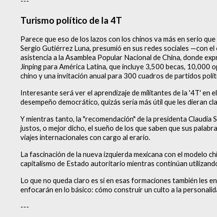
---
Turismo político de la 4T
Parece que eso de los lazos con los chinos va más en serio que
Sergio Gutiérrez Luna, presumió en sus redes sociales —con e
asistencia a la Asamblea Popular Nacional de China, donde expre
Jinping para América Latina, que incluye 3,500 becas, 10,000
chino y una invitación anual para 300 cuadros de partidos polí
Interesante será ver el aprendizaje de militantes de la '4T' en
desempeño democrático, quizás sería más útil que les dieran cla
Y mientras tanto, la "recomendación" de la presidenta Claudia 
justos, o mejor dicho, el sueño de los que saben que sus pala
viajes internacionales con cargo al erario.
La fascinación de la nueva izquierda mexicana con el modelo ch
capitalismo de Estado autoritario mientras continúan utilizando
Lo que no queda claro es si en esas formaciones también les e
enfocarán en lo básico: cómo construir un culto a la personalid
---