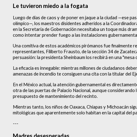
Le tuvieron miedo a la fogata
Luego de días de caos y de poner en jaque a la ciudad —ese p
olímpico—, los maestros disidentes adheridos a la Coordinador
en la Secretaría de Gobernación necesitaba un toque más dramá
como intentar prender fuego a las instalaciones gubernamenta
Una comitiva de estos académicos pirómanos fue finalmente recib
representantes, Filiberto Frausto, de la sección 34 de Zacatec
persuasión: la presidenta Sheinbaum los recibirá en una "mesa d
La eficacia es innegable: mientras millones de ciudadanos deb
amenazas de incendio te consiguen una cita con la titular del Ej
En el México actual, la atención gubernamental es directamente 
otra de las puertas de Palacio Nacional, aunque considerando l
presupuesto de mantenimiento del recinto.
Mientras tanto, los niños de Oaxaca, Chiapas y Michoacán sig
mitológicas que aparentemente solo habitan en la capital del pa
---
Madres desesperadas