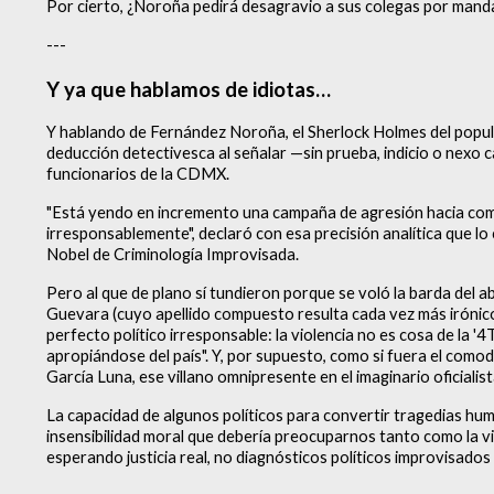
Por cierto, ¿Noroña pedirá desagravio a sus colegas por manda
---
Y ya que hablamos de idiotas…
Y hablando de Fernández Noroña, el Sherlock Holmes del populis
deducción detectivesca al señalar —sin prueba, indicio o nexo 
funcionarios de la CDMX.
"Está yendo en incremento una campaña de agresión hacia co
irresponsablemente", declaró con esa precisión analítica que lo
Nobel de Criminología Improvisada.
Pero al que de plano sí tundieron porque se voló la barda del
Guevara (cuyo apellido compuesto resulta cada vez más irónico),
perfecto político irresponsable: la violencia no es cosa de la '
apropiándose del país". Y, por supuesto, como si fuera el comod
García Luna, ese villano omnipresente en el imaginario oficialis
La capacidad de algunos políticos para convertir tragedias h
insensibilidad moral que debería preocuparnos tanto como la vio
esperando justicia real, no diagnósticos políticos improvisados