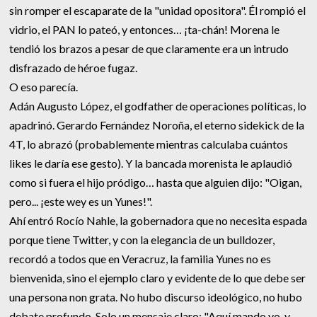
sin romper el escaparate de la "unidad opositora". Él rompió el
vidrio, el PAN lo pateó, y entonces… ¡ta-chán! Morena le
tendió los brazos a pesar de que claramente era un intrudo
disfrazado de héroe fugaz.
O eso parecía.
Adán Augusto López, el godfather de operaciones políticas, lo
apadrinó. Gerardo Fernández Noroña, el eterno sidekick de la
4T, lo abrazó (probablemente mientras calculaba cuántos
likes le daría ese gesto). Y la bancada morenista le aplaudió
como si fuera el hijo pródigo… hasta que alguien dijo: "Oigan,
pero... ¡este wey es un Yunes!".
Ahí entró Rocío Nahle, la gobernadora que no necesita espada
porque tiene Twitter, y con la elegancia de un bulldozer,
recordó a todos que en Veracruz, la familia Yunes no es
bienvenida, sino el ejemplo claro y evidente de lo que debe ser
una persona non grata. No hubo discurso ideológico, no hubo
debate profundo. Solo un mensaje claro: "Aquí mando yo, y