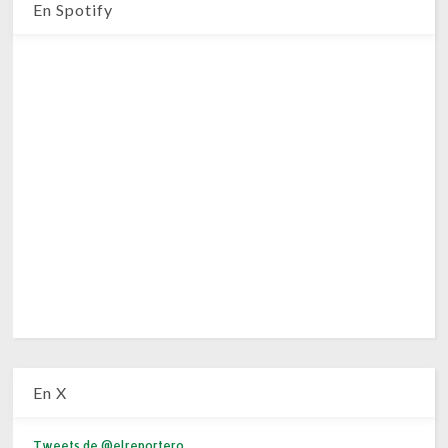
En Spotify
En X
Tweets de @elreportero