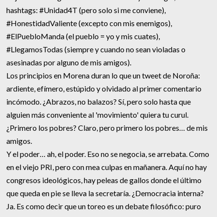
hashtags: #Unidad4T (pero solo si me conviene),
#HonestidadValiente (excepto con mis enemigos),
#ElPuebloManda (el pueblo = yo y mis cuates),
#LlegamosTodas (siempre y cuando no sean violadas o
asesinadas por alguno de mis amigos).
Los principios en Morena duran lo que un tweet de Noroña:
ardiente, efímero, estúpido y olvidado al primer comentario
incómodo. ¿Abrazos, no balazos? Sí, pero solo hasta que
alguien más conveniente al 'movimiento' quiera tu curul.
¿Primero los pobres? Claro, pero primero los pobres… de mis
amigos.
Y el poder… ah, el poder. Eso no se negocia, se arrebata. Como
en el viejo PRI, pero con mea culpas en mañanera. Aquí no hay
congresos ideológicos, hay peleas de gallos donde el último
que queda en pie se lleva la secretaría. ¿Democracia interna?
Ja. Es como decir que un toreo es un debate filosófico: puro