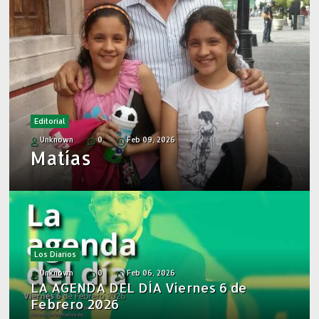
Editorial
Unknown
0
Feb 09, 2026
Matías
Los Diarios
Unknown
0
Feb 06, 2026
LA AGENDA DEL DÍA Viernes 6 de
Febrero 2026