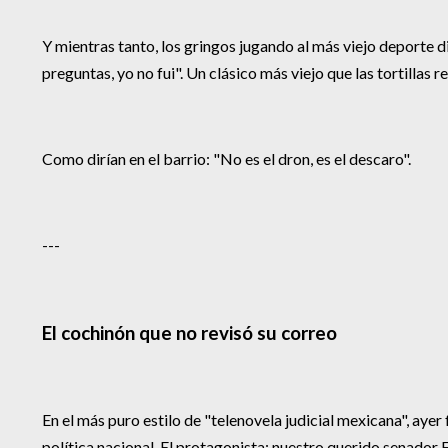
Y mientras tanto, los gringos jugando al más viejo deporte d
preguntas, yo no fui". Un clásico más viejo que las tortillas r
Como dirían en el barrio: "No es el dron, es el descaro".
---
El cochinón que no revisó su correo
En el más puro estilo de "telenovela judicial mexicana", aye
política nacional. El protagonista: nuestro querido senado