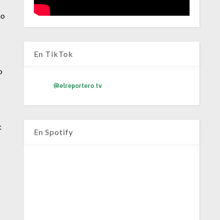
mo
En TikTok
o
@elreportero.tv
:
En Spotify