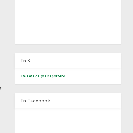
En X
Tweets de @elreportero
a
En Facebook