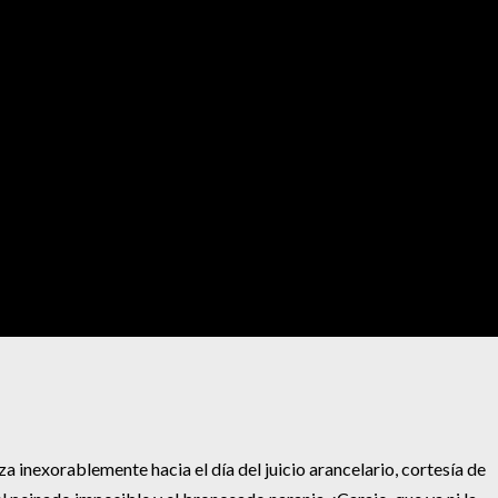
za inexorablemente hacia el día del juicio arancelario, cortesía de