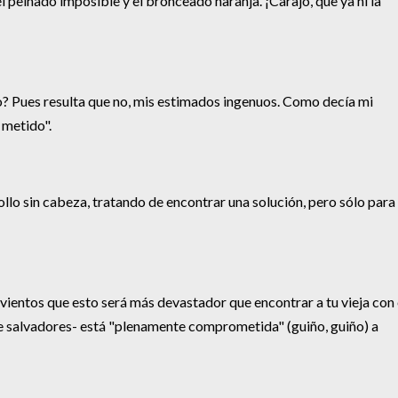
peinado imposible y el bronceado naranja. ¡Carajo, que ya ni la
 Pues resulta que no, mis estimados ingenuos. Como decía mi
 metido".
lo sin cabeza, tratando de encontrar una solución, pero sólo para
 vientos que esto será más devastador que encontrar a tu vieja con 
e salvadores- está "plenamente comprometida" (guiño, guiño) a