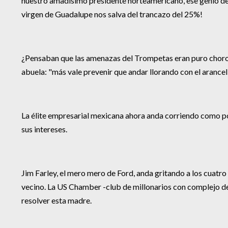
nuestro amadísimo presidente norteamericano, ese genio del 
virgen de Guadalupe nos salva del trancazo del 25%!
¿Pensaban que las amenazas del Trompetas eran puro choro?
abuela: "más vale prevenir que andar llorando con el arancel
La élite empresarial mexicana ahora anda corriendo como pol
sus intereses.
Jim Farley, el mero mero de Ford, anda gritando a los cuatro
vecino. La US Chamber -club de millonarios con complejo d
resolver esta madre.