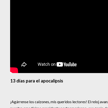
13 días para el apocalipsis
¡Agárrense los calzones, mis queridos lectores! El reloj avan