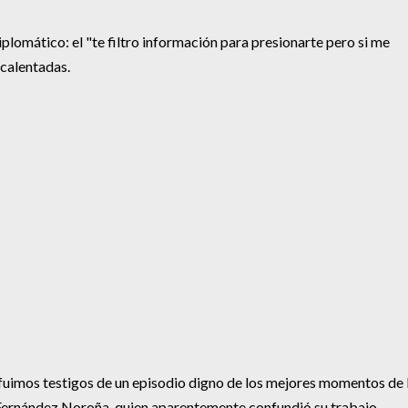
iplomático: el "te filtro información para presionarte pero si me
ecalentadas.
r fuimos testigos de un episodio digno de los mejores momentos de 
r Fernández Noroña, quien aparentemente confundió su trabajo