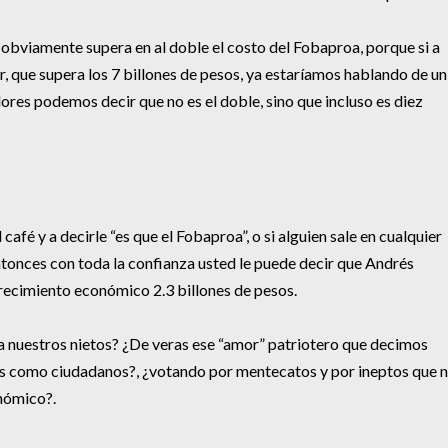
obviamente supera en al doble el costo del Fobaproa, porque si a
 que supera los 7 billones de pesos, ya estaríamos hablando de un
res podemos decir que no es el doble, sino que incluso es diez
 café y a decirle “es que el Fobaproa”, o si alguien sale en cualquier
ntonces con toda la confianza usted le puede decir que Andrés
ecimiento económico 2.3 billones de pesos.
a nuestros nietos? ¿De veras ese “amor” patriotero que decimos
es como ciudadanos?, ¿votando por mentecatos y por ineptos que 
onómico?.