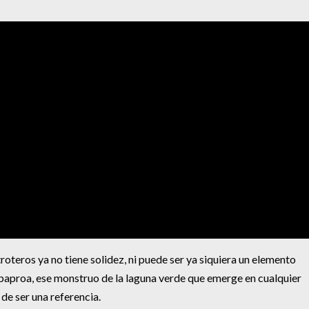
troteros ya no tiene solidez, ni puede ser ya siquiera un elemento
baproa, ese monstruo de la laguna verde que emerge en cualquier
de ser una referencia.