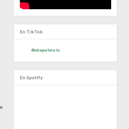
En TikTok
@elreportero.tv
En Spotify
no