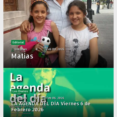
Editorial
Unknown
0
Feb 09, 2026
Matías
Los Diarios
Unknown
0
Feb 06, 2026
LA AGENDA DEL DÍA Viernes 6 de
Febrero 2026