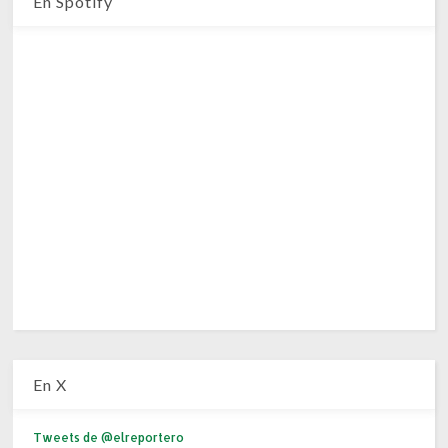
En Spotify
En X
Tweets de @elreportero